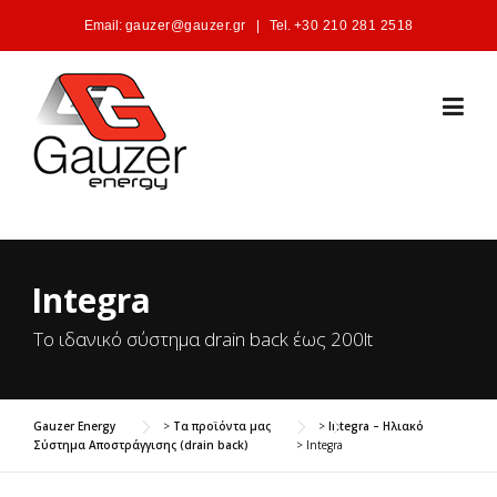
Skip to content
Email:
gauzer@gauzer.gr
|
Tel.
+30 210 281 2518
Integra
Το ιδανικό σύστημα drain back έως 200lt
Gauzer Energy
>
Τα προϊόντα μας
>
Integra – Ηλιακό
Σύστημα Αποστράγγισης (drain back)
>
Integra