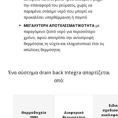
την επαναφορά του ρεύματος, χωρίς να
παραμένει στάσιμο νερό που μπορεί να
προκαλέσει υπερθέρμανση ή παγετό
ΜΕΓΑΛΥΤΕΡΗ ΑΠΟΤΕΛΕΣΜΑΤΙΚΟΤΗΤΑ
με
παραγόμενο ζεστό νερό για περισσότερο
χρόνο, αφού αποτρέπει την αντιστροφή
θερμότητας τη νύχτα και ελαχιστοποιεί έτσι τις
απώλειες θερμότητας
Ένα σύστημα drain back Integra απαρτίζεται
από:
Ειδι
σχεδιασ
Θερμοδοχείο
Διαφορικό
κυκλοφο
200lt
θερμοστάτη