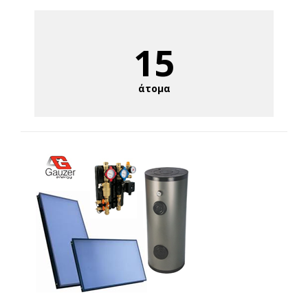
15
άτομα