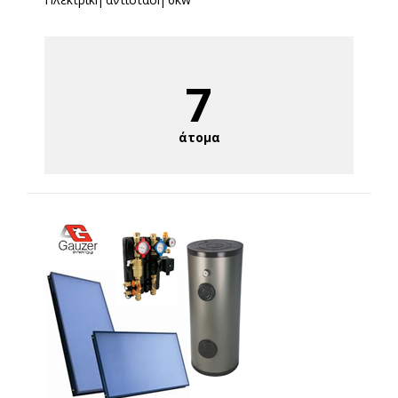
7
άτομα