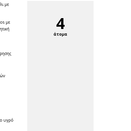
λι με
4
os με
ητική
άτομα
ρησης
τών
μο υγρό