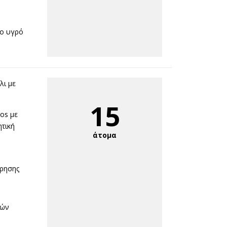
μο υγρό
λι με
15
os με
τική
άτομα
ρησης
τών