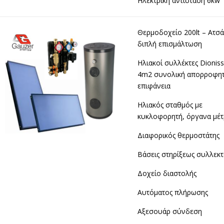
Ηλεκτρική αντίσταση 6kw
Θερμοδοχείο 200lt – Ατσά
διπλή επισμάλτωση
Ηλιακοί συλλέκτες Dioniss
4m2 συνολική απορροφητ
επιφάνεια
Ηλιακός σταθμός με
κυκλοφορητή, όργανα μέτ
Διαφορικός θερμοστάτης
Βάσεις στηρίξεως συλλεκ
Δοχείο διαστολής
Αυτόματος πλήρωσης
Αξεσουάρ σύνδεση