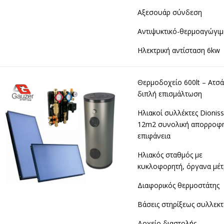
Αξεσουάρ σύνδεση
Αντιψυκτικό-θερμοαγώγι
Ηλεκτρική αντίσταση 6kw
Θερμοδοχείο 600lt – Ατσά
διπλή επισμάλτωση
Ηλιακοί συλλέκτες Dioniss
12m2 συνολική απορροφη
επιφάνεια
Ηλιακός σταθμός με
κυκλοφορητή, όργανα μέτ
Διαφορικός θερμοστάτης
Βάσεις στηρίξεως συλλεκ
Δοχείο διαστολής