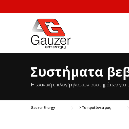
Skip to content
Συστήματα βε
Η ιδανική επιλογή ηλιακών συστημάτων για
Gauzer Energy
>
Τα προϊόντα μας