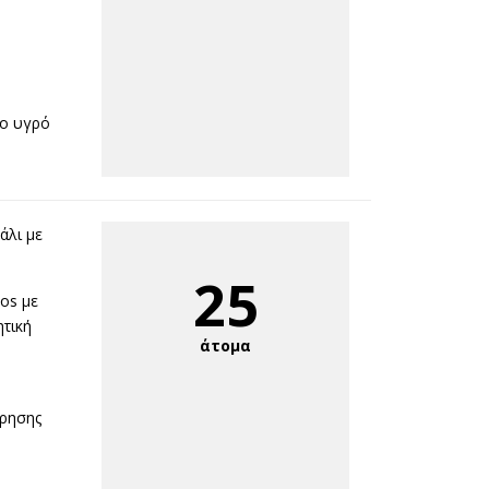
μο υγρό
άλι με
25
os με
τική
άτομα
ρησης