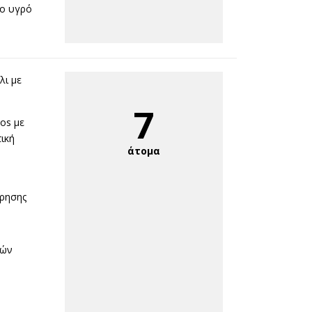
μο υγρό
λι με
7
os με
ική
άτομα
ρησης
τών