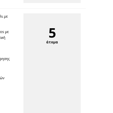
λι με
5
os με
ική
άτομα
ρησης
τών