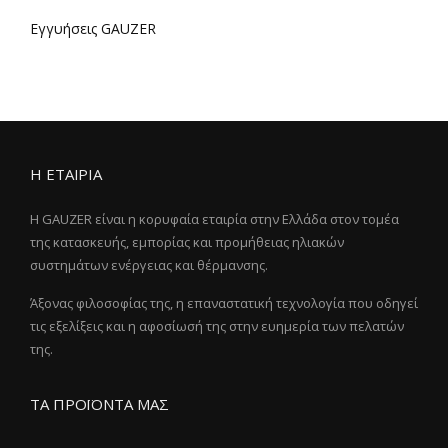
Εγγυήσεις GAUZER
Η ΕΤΑΙΡΙΑ
Η GAUZER είναι η κορυφαία εταιρία στην Ελλάδα στον τομέα
της κατασκευής, εμπορίας και προμήθειας ηλιακών
συστημάτων ενέργειας και θέρμανσης.
Άξονας φιλοσοφίας της, η επαναστατική τεχνολογία που οδηγεί
τις εξελίξεις και η αφοσίωσή της στην ευημερία των πελατών
της.
ΤΑ ΠΡΟΪΟΝΤΑ ΜΑΣ