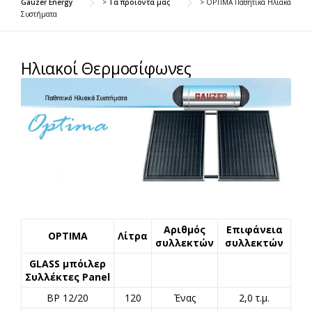
Gauzer Energy
>
Τα προϊόντα μας
>
OPTIMA Παθητικά Ηλιακά
Συστήματα
Ηλιακοί Θερμοσίφωνες
Αριθμός
Επιφάνεια
OPTIMA
Λίτρα
συλλεκτών
συλλεκτών
GLASS μπόιλερ
Συλλέκτες Panel
BP 12/20
120
Ένας
2,0 τ.μ.