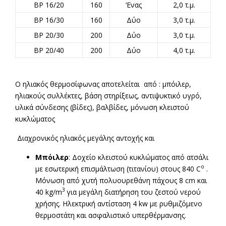
BP 16/20
160
‘Ενας
2,0 τ.μ.
BP 16/30
160
Δύο
3,0 τ.μ.
BP 20/30
200
Δύο
3,0 τ.μ.
BP 20/40
200
Δύο
4,0 τ.μ.
Ο ηλιακός θερμοσίφωνας αποτελείται από : μπόιλερ,
ηλιακούς συλλέκτες, βάση στηρίξεως, αντιψυκτικό υγρό,
υλικά σύνδεσης (βίδες), βαλβίδες, μόνωση κλειστού
κυκλώματος
Διαχρονικός ηλιακός μεγάλης αντοχής και
Μπόιλερ
: Δοχείο κλειστού κυκλώματος από ατσάλι
o
με εσωτερική επισμάλτωση (τιτανίου) στους 840 C
.
Μόνωση από χυτή πολυουρεθάνη πάχους 8 cm και
3
40 kg/m
για μεγάλη διατήρηση του ζεστού νερού
χρήσης. Ηλεκτρική αντίσταση 4 kw με ρυθμιζόμενο
θερμοστάτη και ασφαλιστικό υπερθέρμανσης.